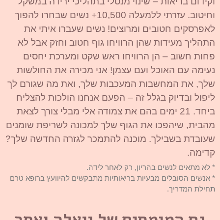
וקידום בריאות – שינוי מנטלי בתהליכי ירידה במשקל
וחיטוב. עזרתי ללמעלה 10,500+ נשים שבחרו להפוך
לאפרסקים חטובים ומרוצים! נשים שעברו איתי את
התהליך מעידות שהן הרוויחו גוף חטוב וחזק אבל לא
פחות חשוב – הן הרוויחו ראש שקט ומערכת יחסים
נעימה עם האוכל ועם עצמן! אני מכירה את החולשות
שלך, את המחשבות המעכבות שלך, ואת מה שגורם לך
ליפול ובדיוק בגלל זה – הפעם אנחנו הולכות להצליח
ביחד. 21 ימים בהם את צמודה אלי מבלי צורך לצאת
מהבית, שיהפכו את הגוף שלך למכונה לשריפת שומנים
שעובדת בשבילך. מוכנה להתמכר לגזרה החדשה שלך?
קדימה.
* לא מתאים לנשים בהריון, רק לאחר לידה.
* אנשים הסובלים מבעיות בריאותיות מתבקשים להיוועץ ברופא טרם
תחילת המדריך.
גם המומחים של וואלה ואתר