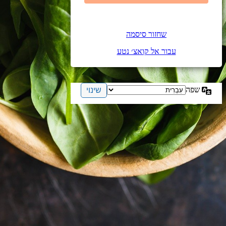
שחזור סיסמה
עבור אל קואצ׳ נטע
שפה